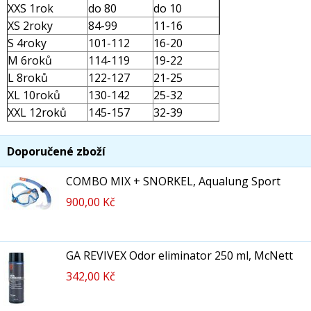
XXS 1rok
do 80
do 10
XS 2roky
84-99
11-16
S 4roky
101-112
16-20
M 6roků
114-119
19-22
L 8roků
122-127
21-25
XL 10roků
130-142
25-32
XXL 12roků
145-157
32-39
Doporučené zboží
COMBO MIX + SNORKEL, Aqualung Sport
900,00 Kč
GA REVIVEX Odor eliminator 250 ml, McNett
342,00 Kč