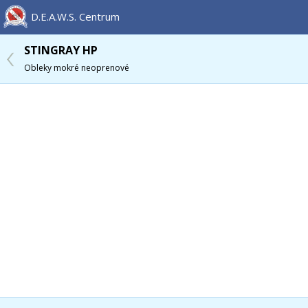
D.E.A.W.S. Centrum
STINGRAY HP
Obleky mokré neoprenové