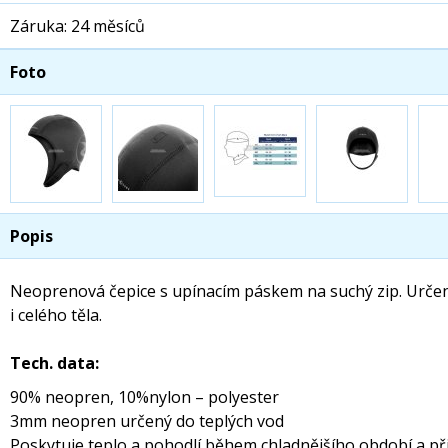
Záruka: 24 měsíců
Foto
Popis
Neoprenová čepice s upínacím páskem na suchý zip. Určena 
i celého těla.
Tech. data:
90% neopren, 10%nylon – polyester
3mm neopren určený do teplých vod
Poskytuje teplo a pohodlí během chladnějšího období a př