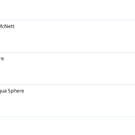
McNett
re
Aqua Sphere