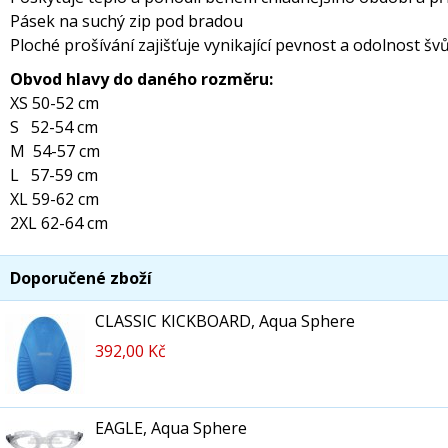
Pásek na suchý zip pod bradou
Ploché prošívání zajišťuje vynikající pevnost a odolnost šv
Obvod hlavy do daného rozměru:
XS 50-52 cm
S 52-54 cm
M 54-57 cm
L 57-59 cm
XL 59-62 cm
2XL 62-64 cm
Doporučené zboží
CLASSIC KICKBOARD, Aqua Sphere
392,00 Kč
EAGLE, Aqua Sphere