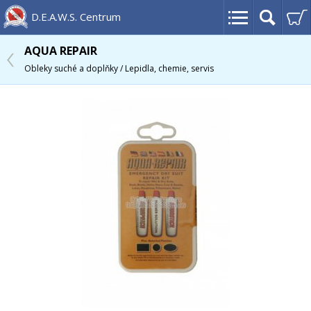
D.E.A.W.S. Centrum
AQUA REPAIR
Obleky suché a doplňky / Lepidla, chemie, servis