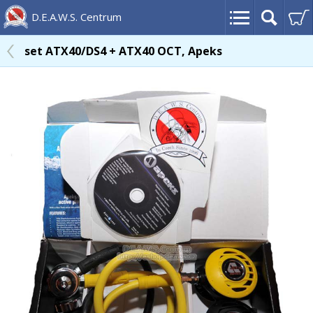
D.E.A.W.S. Centrum
set ATX40/DS4 + ATX40 OCT, Apeks