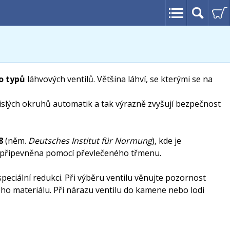
 typů
láhvových ventilů. Většina láhví, se kterými se na
islých okruhů automatik a tak výrazně zvyšují bezpečnost
/8
(něm.
Deutsches Institut für Normung
), kde je
a připevněna pomocí převlečeného třmenu.
eciální redukci. Při výběru ventilu věnujte pozornost
ho materiálu. Při nárazu ventilu do kamene nebo lodi