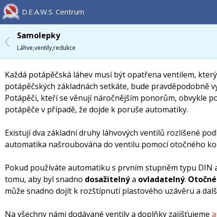
D.E.A.W.S. Centrum
Samolepky
Láhve,ventily,redukce
Každá potápěčská láhev musí být opatřena ventilem, kter
potápěčských základnách setkáte, bude pravděpodobně 
Potápěči, kteří se věnují náročnějším ponorům, obvykle p
potápěče v případě, že dojde k poruše automatiky.
Existují dva základní druhy láhvových ventilů rozlišené p
automatika našroubována do ventilu pomocí otočného kol
Pokud používáte automatiku s prvním stupněm typu DIN a lá
tomu, aby byl snadno
dosažitelný
a
ovladatelný
.
Otočné 
může snadno dojít k rozštípnutí plastového uzávěru a dal
Na všechny námi dodávané ventily a doplňky zajišťujeme
a