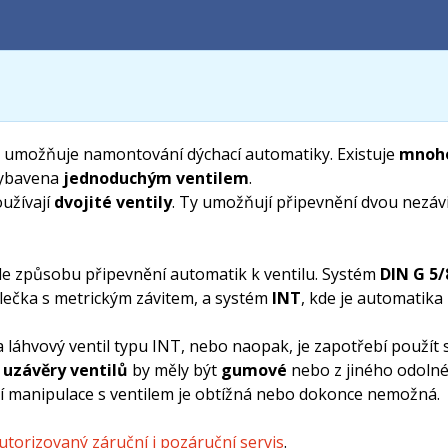
ý umožňuje namontování dýchací automatiky. Existuje
mnoho
vybavena
jednoduchým ventilem
.
oužívají
dvojité ventily
. Ty umožňují připevnění dvou nezáv
odle způsobu připevnění automatik k ventilu. Systém
DIN
G 5
ečka s metrickým závitem, a systém
INT
, kde je automatik
hvový ventil typu INT, nebo naopak, je zapotřebí použít sp
uzávěry ventilů
by měly být
gumové
nebo z jiného odolné
ší manipulace s ventilem je obtížná nebo dokonce nemožná.
utorizovaný záruční i pozáruční servis
.