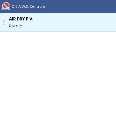
D.E.A.W.S. Centrum
AIR DRY P.V.
Šnorchly