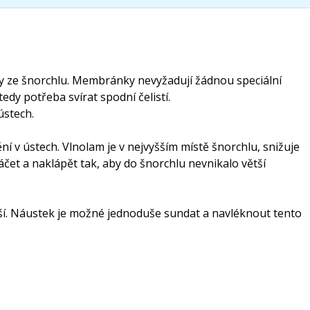
y ze šnorchlu. Membránky nevyžadují žádnou speciální
dy potřeba svírat spodní čelistí.
ústech.
v ústech. Vlnolam je v nejvyšším místě šnorchlu, snižuje
táčet a naklápět tak, aby do šnorchlu nevnikalo větší
ší. Náustek je možné jednoduše sundat a navléknout tento