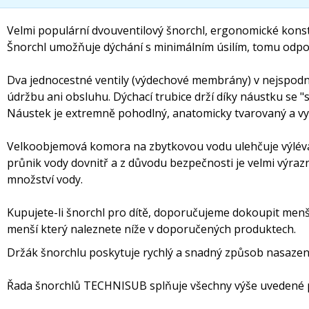
Velmi populární dvouventilový šnorchl, ergonomické kons
Šnorchl umožňuje dýchání s minimálním úsilím, tomu odpov
Dva jednocestné ventily (výdechové membrány) v nejspodn
údržbu ani obsluhu. Dýchací trubice drží díky náustku se "
Náustek je extremně pohodlný, anatomicky tvarovaný a vyr
Velkoobjemová komora na zbytkovou vodu ulehčuje výléván
průnik vody dovnitř a z důvodu bezpečnosti je velmi výrazné
množství vody.
Kupujete-li šnorchl pro dítě, doporučujeme dokoupit men
menší který naleznete níže v doporučených produktech.
Držák šnorchlu poskytuje rychlý a snadný způsob nasazen
Řada šnorchlů TECHNISUB splňuje všechny výše uvedené 