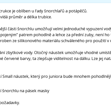
trukce je oblíben u řady šnorchlařů a potápěčů.
ídá průměr a délka trubice.
ější části šnorchlu umožňují velmi jednoduché vypuzení vod
spojeným" patrem pohodlně a lehce za přední zuby, není ho te
oben ze silikonového materiálu schváleného pro použití v 
í zbytkové vody. Otočný náustek umožňuje vhodné umístění 
 červené barvy, ta zlepšuje viditelnost na dálku. Lze jej na
ší Small náustek, který pro juniora bude mnohem pohodlněj
í šnorchlu na pásek masky
požadavky.