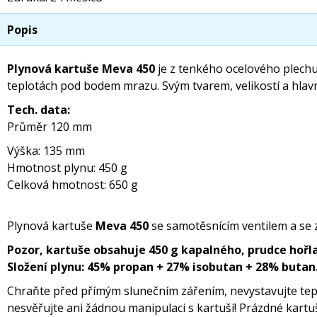
Popis
Plynová kartuše Meva 450
je z tenkého ocelového plechu 
teplotách pod bodem mrazu. Svým tvarem, velikostí a hlav
Tech. data:
Průměr 120 mm
Výška: 135 mm
Hmotnost plynu: 450 g
Celková hmotnost: 650 g
Plynová kartuše
Meva 450
se samotěsnícím ventilem a se z
Pozor, kartuše obsahuje 450 g kapalného, prudce hoř
Složení plynu: 45% propan + 27% isobutan + 28% butan
Chraňte před přímým slunečním zářením, nevystavujte tep
nesvěřujte ani žádnou manipulaci s kartuší! Prázdné kartu