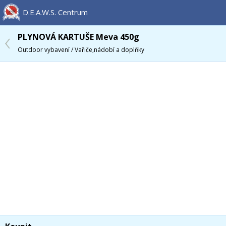
D.E.A.W.S. Centrum
PLYNOVÁ KARTUŠE Meva 450g
Outdoor vybavení / Vařiče,nádobí a doplňky