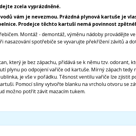
dejte zcela vyprázdněné.
vodů vám je nevezmou. Prázdná plynová kartuše je vlas
elnice. Prodejce těchto kartuší nemá povinnost zpětné
třebičem. Montáž - demontáž, výměnu nádoby provádějte ve
Při nasazování spotřebiče se vyvarujte překřížení závitů a d
n, který je bez zápachu, přidává se k němu tzv. odorant, k
nutí plynu po odpojení vařiče od kartuše. Mírný zápach tedy 
e bublinka, je vše v pořádku. Těsnost ventilu vařiče lze zjis
artuši. Pomocí sliny vytvořte blanku na vrcholu otvoru se z
kud možno potřít závit mazacím tukem.