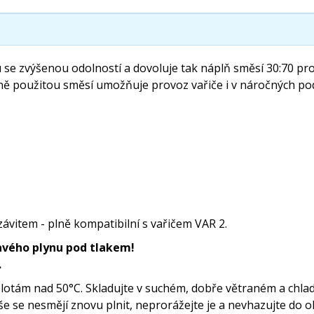
se zvýšenou odolností a dovoluje tak náplň směsí 30:70 pro
ně použitou směsí umožňuje provoz vařiče i v náročných po
ávitem - plně kompatibilní s vařičem VAR 2.
lavého plynu
pod tlakem!
.
lotám nad 50°C. Skladujte v suchém, dobře větraném a chla
še se nesmějí znovu plnit, neprorážejte je a nevhazujte do o