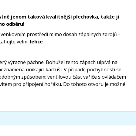
tně jenom taková kvalitnější plechovka, takže ji
ho odběru!
 venkovním prostředí mimo dosah zápalných zdrojů -
otahujte velmi
lehce
.
terý výrazně páchne. Bohužel tento zápach ulpívá na
neznamená unikající kartuši. V případě pochybností se
tit podobným způsobem: ventilovou část vařiče s ovládačem
ávitem pro připojení hořáku. Do tohoto otvoru je možné