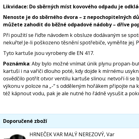
Likvidace: Do sběrných míst kovového odpadu je odklá
Nenoste je do sběrného dvora – z nepochopitelných dů
můžete zahodit do běžné odpadové nádoby – dříve pop
Při použití se řiďte návodem k obsluze dodávaným se spo
nekuřte! Je-li poškozeno těsnění spotřebiče, vyměňte jej. 
Tyto kartuše jsou vyrobeny dle EN 417.
Poznámka
: Aby bylo možné vnímat únik plynu propan-buta
kartuši i na vařiči dlouho poté, kdy dojde k mírnému usyk
osvědčilo potřít otvor ventilu kartuše slinou: netvoří-li s
výkonu v poloze na „-“ s odděleným hořákem připojte na k
též kápnout vodu, pak je ale nutné ho řádně vysušit a po
Doporučené zboží
HRNEČEK VAR MALÝ NEREZOVÝ, Var